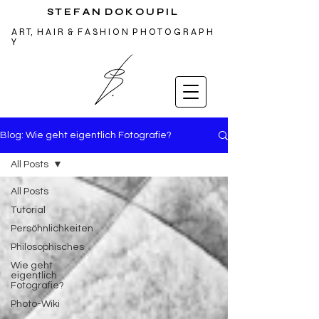
S T E F A N D O K O U P I L
A R T, H A I R & F A S H I O N P H O T O G R A P H
Y
Blog: Wie geht eigentlich Fotografie?
All Posts
All Posts
Tutorial
Persöhnlichkeiten
Philosophisches
Wie geht
eigentlich
Fotografie?
Photo-Wiki